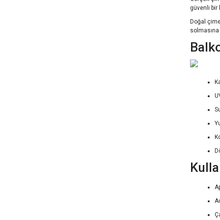
güvenli bir
Doğal çime 
solmasına k
Balko
K
U
S
Y
K
D
Kulla
A
Aç
Ça