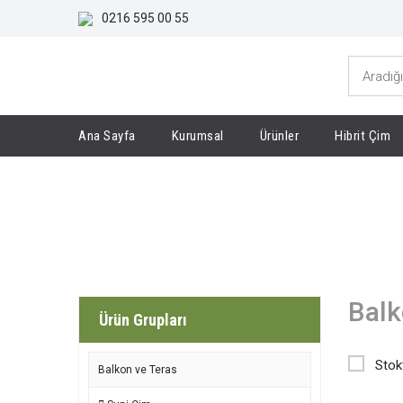
0216 595 00 55
Ana Sayfa
Kurumsal
Ürünler
Hibrit Çim
Balkon ve Teras
Anasayfa
Suni Çim
Balk
Ürün Grupları
Stok
Balkon ve Teras