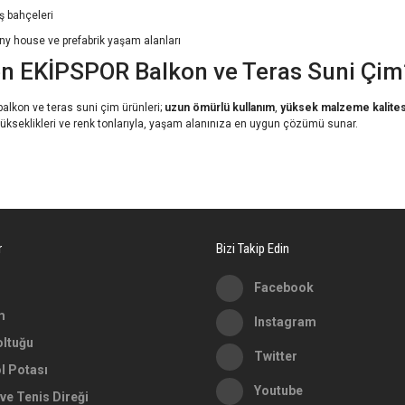
ş bahçeleri
iny house ve prefabrik yaşam alanları
n EKİPSPOR Balkon ve Teras Suni Çim
alkon ve teras suni çim ürünleri;
uzun ömürlü kullanım
,
yüksek malzeme kalites
yükseklikleri ve renk tonlarıyla, yaşam alanınıza en uygun çözümü sunar.
r
Bizi Takip Edin
Facebook
m
Instagram
oltuğu
Twitter
l Potası
Youtube
ve Tenis Direği