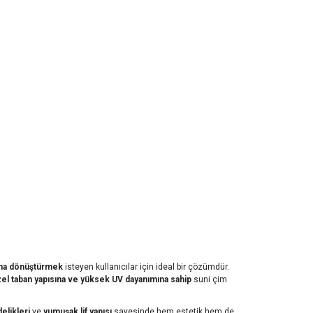
ına dönüştürmek
isteyen kullanıcılar için ideal bir çözümdür.
el taban yapısına ve yüksek UV dayanımına sahip
suni çim
elikleri
ve
yumuşak lif yapısı
sayesinde hem estetik hem de