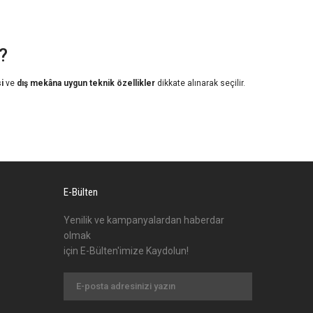
?
i
ve
dış mekâna uygun teknik özellikler
dikkate alınarak seçilir.
E-Bülten
Yenilik ve kampanyalardan haberdar
olmak
için E-Bülten'imize Kaydolun!