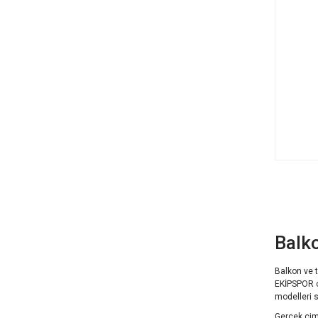
Balk
Balkon ve 
EKİPSPOR o
modelleri 
Gerçek çim