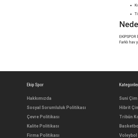
Kı
T
Nede
EKİPSPOR b
Farklı hav 
Ekip Spor
Kategorile
Hakkımızda
Suni Çim
Sosyal Sorumluluk Politikası
Hibrit Çi
Çevre Politikası
Tribün K
Kalite Politikası
Basketbo
Firma Politikası
Voleybol 