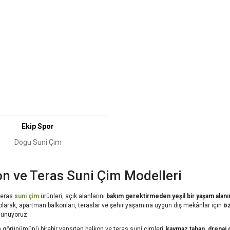
Ekip Spor
Dogu Suni Çim
on ve Teras Suni Çim Modelleri
teras
suni çim
ürünleri, açık alanlarını
bakım gerektirmeden yeşil bir yaşam alan
larak, apartman balkonları, teraslar ve şehir yaşamına uygun dış mekânlar için
öz
sunuyoruz.
 görünümünü birebir yansıtan balkon ve teras suni çimleri;
kaymaz taban
,
drenaj d