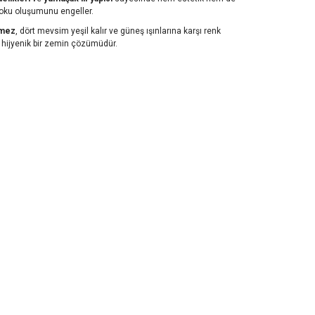
 koku oluşumunu engeller.
rmez
, dört mevsim yeşil kalır ve güneş ışınlarına karşı renk
ve hijyenik bir zemin çözümüdür.