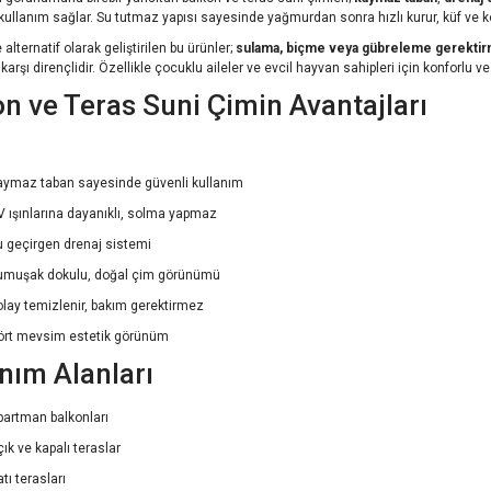
 kullanım sağlar. Su tutmaz yapısı sayesinde yağmurdan sonra hızlı kurur, küf ve
alternatif olarak geliştirilen bu ürünler;
sulama, biçme veya gübreleme gerekti
arşı dirençlidir. Özellikle çocuklu aileler ve evcil hayvan sahipleri için konforlu 
n ve Teras Suni Çimin Avantajları
aymaz taban sayesinde güvenli kullanım
V ışınlarına dayanıklı, solma yapmaz
u geçirgen drenaj sistemi
umuşak dokulu, doğal çim görünümü
olay temizlenir, bakım gerektirmez
ört mevsim estetik görünüm
nım Alanları
partman balkonları
ık ve kapalı teraslar
tı terasları