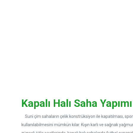
77
+
Ülke ve 4 Kıtada
Açı
Kapalı Halı Saha Yapımı
Suni çim sahaların çelik konstrüksiyon ile kapatılması, sp
kullanılabilmesini mümkün kılar. Kışın karlı ve sağnak yağmu