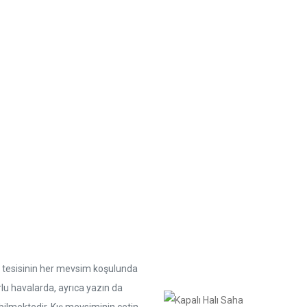
3500
+
250
+
k kapalı Saha Yapımı
Nizami Saha Yapı
or tesisinin her mevsim koşulunda
rlu havalarda, ayrıca yazın da