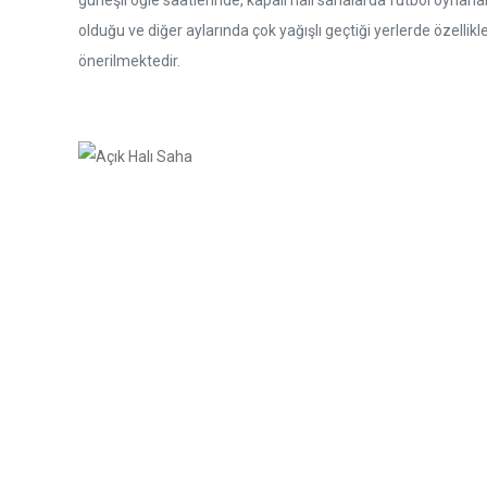
güneşli öğle saatlerinde, kapalı halı sahalarda futbol oynana
olduğu ve diğer aylarında çok yağışlı geçtiği yerlerde özellikl
önerilmektedir.