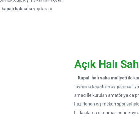
bilmektedir. Kış mevsiminin çetin
e
kapalı halısaha
yapılması
Açık Halı Sa
Kapalı halı saha maliyeti
ile k
tavanına kapatma uygulaması yapı
amacı ile kurulan amatör ya da pr
hazırlanan dış mekan spor sahalar
bir kaplama olmamasından kayna