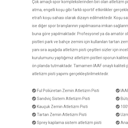
Çok amaçlı spor komplekslerinden biri olan atletizm pis
atma, engelli koşu gibi farklı sportif etkinlikler gerçekl
etrafı koşu sahası olarak dizayn edilmektedir. Koşu sa
ise diğer spor branşlarının yapılmasına imkan sağlanm
buna göre yapılmaktadır. Profesyonel ya da amatör ola
pistleri park ve bahçe zemini için kullanılan tartan ze
yanı sıra aşağıda atletizm pisti çeşitleri sizler için inc
kurulumunu yaptığımız atletizm pistleri sporun kalites
ön planda tutmaktadır. Tamamen IAAF onaylı kaliteli p
atletizm pisti yapımı gerçekleştirilmektedir.
Ful Poliüretan Zemin Atletizm Pisti
IAA
Sandviç Sistem Atletizm Pisti
Büt
Kauçuk Zemin Atletizm Pisti
100
Tartan Zemin Atletizm Pisti
Uzm
Sprey kaplama sistem atletizm pisti
Ana