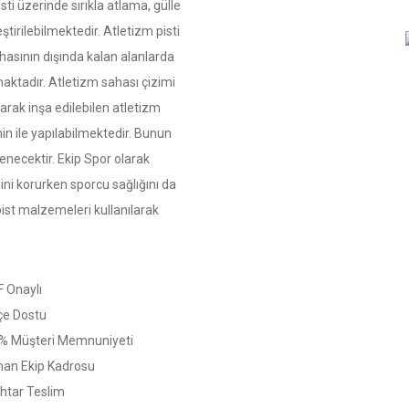
ti üzerinde sırıkla atlama, gülle
eştirilebilmektedir. Atletizm pisti
hasının dışında kalan alanlarda
aktadır. Atletizm sahası çizimi
rak inşa edilebilen atletizm
min ile yapılabilmektedir. Bunun
elenecektir. Ekip Spor olarak
ini korurken sporcu sağlığını da
ist malzemeleri kullanılarak
F Onaylı
çe Dostu
% Müşteri Memnuniyeti
an Ekip Kadrosu
htar Teslim