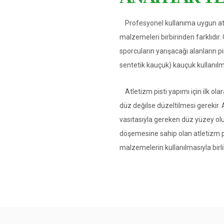
Profesyonel kullanıma uygun atle
malzemeleri birbirinden farklıdır.
sporcuların yarışacağı alanların p
sentetik kauçuk) kauçuk kullanılm
Atletizm pisti yapımı için ilk o
düz değilse düzeltilmesi gerekir
vasıtasıyla gereken düz yüzey oluş
döşemesine sahip olan atletizm pis
malzemelerin kullanılmasıyla birlik