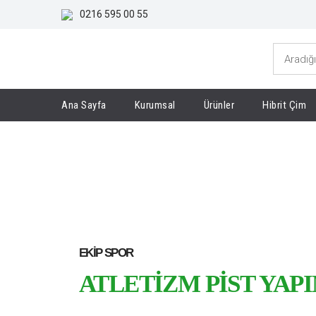
0216 595 00 55
Ana Sayfa
Kurumsal
Ürünler
Hibrit Çim
Anasayfa
Sayfalar
Atletizm Pist Yapımı
EKIP SPOR
ATLETIZM PIST YAP