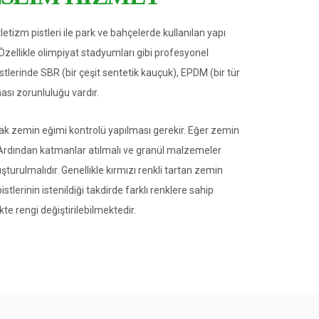
tizm pistleri ile park ve bahçelerde kullanılan yapı
 Özellikle olimpiyat stadyumları gibi profesyonel
istlerinde SBR (bir çeşit sentetik kauçuk), EPDM (bir tür
ası zorunluluğu vardır.
larak zemin eğimi kontrolü yapılması gerekir. Eğer zemin
. Ardından katmanlar atılmalı ve granül malzemeler
turulmalıdır. Genellikle kırmızı renkli tartan zemin
tlerinin istenildiği takdirde farklı renklere sahip
te rengi değiştirilebilmektedir.