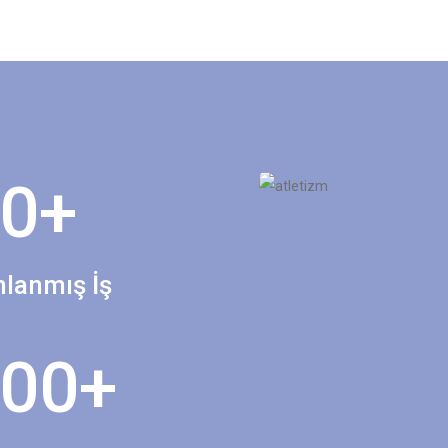
0
+
lanmış İş
00
+