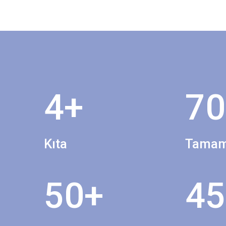
4
+
70
Kıta
Tamam
50
+
45