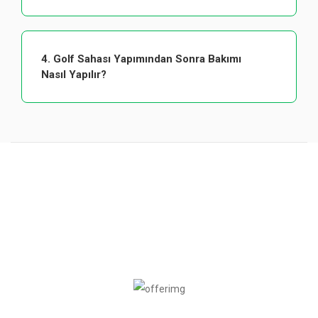
4. Golf Sahası Yapımından Sonra Bakımı
Nasıl Yapılır?
Ekip Spor Güvencesiyle
Golf Sahası inşa işlerini kısa bir sürede anahtar