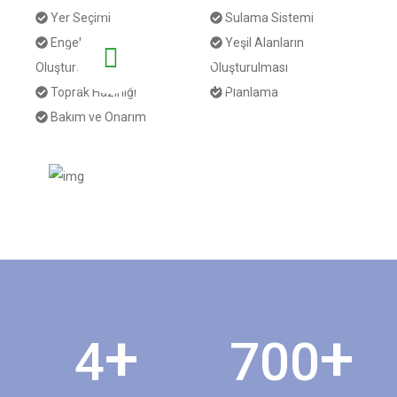
Yer Seçimi
Sulama Sistemi
Ekip
Engellerin
Yeşil Alanların
Spor
Oluşturulması
Oluşturulması
Farkıyla
Toprak Hazırlığı
Planlama
Golf
Bakım ve Onarım
Sahası
Yapımı
+
+
4
700