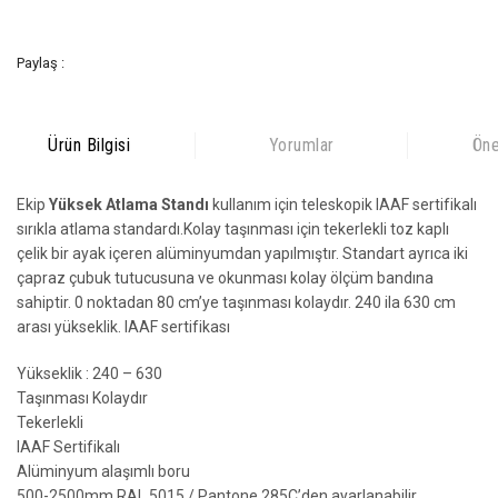
Paylaş :
Ürün Bilgisi
Yorumlar
Öne
Ekip
Yüksek Atlama Standı
kullanım için teleskopik IAAF sertifikalı
sırıkla atlama standardı.Kolay taşınması için tekerlekli toz kaplı
çelik bir ayak içeren alüminyumdan yapılmıştır. Standart ayrıca iki
çapraz çubuk tutucusuna ve okunması kolay ölçüm bandına
sahiptir. 0 noktadan 80 cm’ye taşınması kolaydır. 240 ila 630 cm
arası yükseklik. IAAF sertifikası
Yükseklik : 240 – 630
Taşınması Kolaydır
Tekerlekli
IAAF Sertifikalı
Alüminyum alaşımlı boru
500-2500mm RAL 5015 / Pantone 285C’den ayarlanabilir