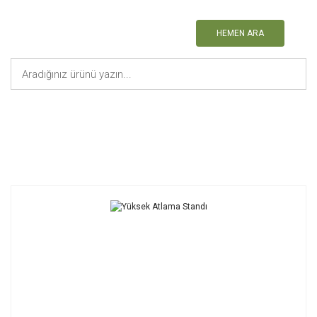
HEMEN ARA
Anasayfa
Atletizm Malzemeleri
Yüksek Atlama Standı