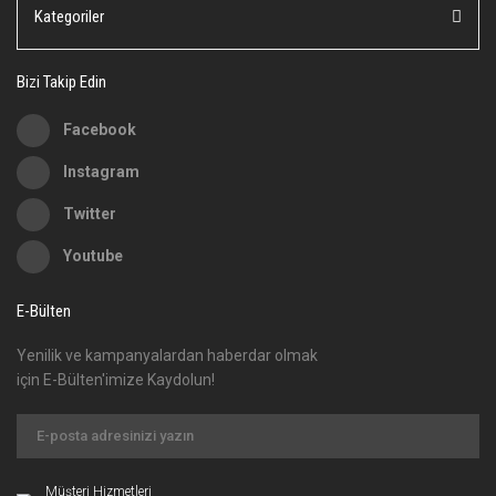
Ürün fiyatı diğer sitelerden daha pahalı.
Kategoriler
Bu ürüne benzer farklı alternatifler olmalı.
Bizi Takip Edin
Facebook
Instagram
Gönder
Twitter
Youtube
E-Bülten
Yenilik ve kampanyalardan haberdar olmak
için E-Bülten'imize Kaydolun!
Müşteri Hizmetleri