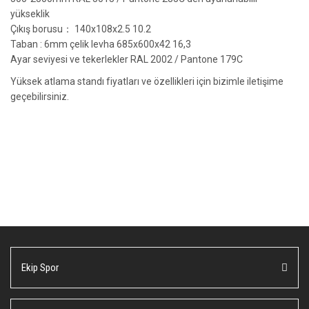
yükseklik
Çıkış borusu： 140x108x2.5 10.2
Taban : 6mm çelik levha 685x600x42 16,3
Ayar seviyesi ve tekerlekler RAL 2002 / Pantone 179C
Yüksek atlama standı fiyatları ve özellikleri için bizimle iletişime
geçebilirsiniz.
Bu ürünün fiyat bilgisi, resim, ürün açıklamalarında ve diğer
konularda yetersiz gördüğünüz noktaları öneri formunu kullanarak
Bu ürüne ilk yorumu siz yapın!
tarafımıza iletebilirsiniz.
Görüş ve önerileriniz için teşekkür ederiz.
Yorum Yaz
Ürün resmi kalitesiz, bozuk veya görüntülenemiyor.
Ekip Spor
Ürün açıklamasında eksik bilgiler bulunuyor.
Ürün bilgilerinde hatalar bulunuyor.