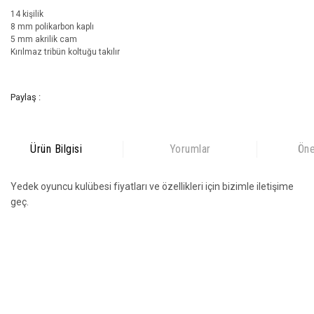
14 kişilik
8 mm polikarbon kaplı
5 mm akrilik cam
Kırılmaz tribün koltuğu takılır
Paylaş :
Ürün Bilgisi
Yorumlar
Öne
Yedek oyuncu kulübesi fiyatları ve özellikleri için bizimle iletişime
geç.
Bu ürünün fiyat bilgisi, resim, ürün açıklamalarında ve diğer
konularda yetersiz gördüğünüz noktaları öneri formunu kullanarak
Bu ürüne ilk yorumu siz yapın!
tarafımıza iletebilirsiniz.
Görüş ve önerileriniz için teşekkür ederiz.