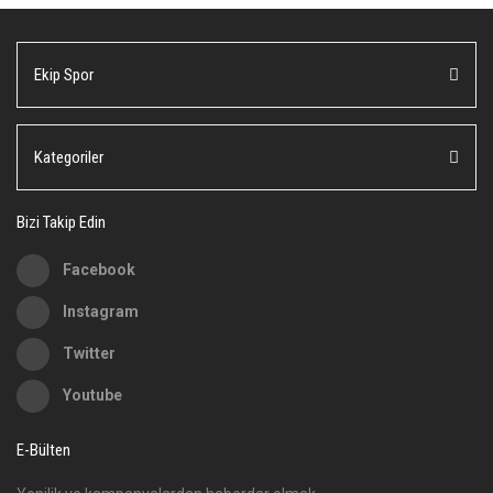
Yorum Yaz
Ürün resmi kalitesiz, bozuk veya görüntülenemiyor.
Ekip Spor
Ürün açıklamasında eksik bilgiler bulunuyor.
Ürün bilgilerinde hatalar bulunuyor.
Ürün fiyatı diğer sitelerden daha pahalı.
Kategoriler
Bu ürüne benzer farklı alternatifler olmalı.
Bizi Takip Edin
Facebook
Instagram
Gönder
Twitter
Youtube
E-Bülten