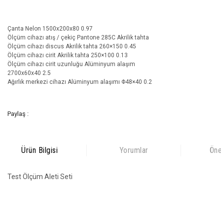
Çanta Nelon 1500x200x80 0.97
Ölçüm cihazı atış / çekiç Pantone 285C Akrilik tahta
Ölçüm cihazı discus Akrilik tahta 260×150 0.45
Ölçüm cihazı cirit Akrilik tahta 250×100 0.13
Ölçüm cihazı cirit uzunluğu Alüminyum alaşım
2700x60x40 2.5
Ağırlık merkezi cihazı Alüminyum alaşımı Φ48×40 0.2
Paylaş :
Ürün Bilgisi
Yorumlar
Öne
Test Ölçüm Aleti Seti
Bu ürünün fiyat bilgisi, resim, ürün açıklamalarında ve diğer