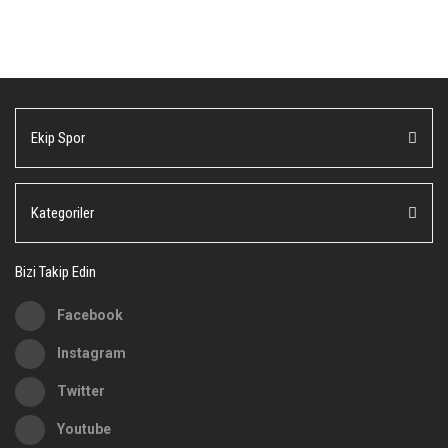
konularda yetersiz gördüğünüz noktaları öneri formunu kullanarak
Bu ürüne ilk yorumu siz yapın!
tarafımıza iletebilirsiniz.
Görüş ve önerileriniz için teşekkür ederiz.
Yorum Yaz
Ürün resmi kalitesiz, bozuk veya görüntülenemiyor.
Ekip Spor
Ürün açıklamasında eksik bilgiler bulunuyor.
Ürün bilgilerinde hatalar bulunuyor.
Ürün fiyatı diğer sitelerden daha pahalı.
Kategoriler
Bu ürüne benzer farklı alternatifler olmalı.
Bizi Takip Edin
Facebook
Instagram
Gönder
Twitter
Youtube