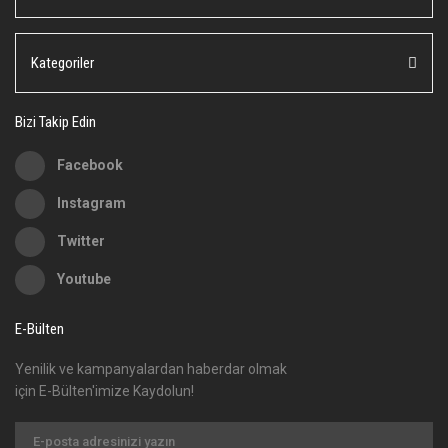
Ürün bilgilerinde hatalar bulunuyor.
Ürün fiyatı diğer sitelerden daha pahalı.
Kategoriler
Bu ürüne benzer farklı alternatifler olmalı.
Bizi Takip Edin
Facebook
Instagram
Gönder
Twitter
Youtube
E-Bülten
Yenilik ve kampanyalardan haberdar olmak
için E-Bülten'imize Kaydolun!