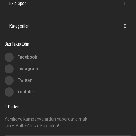
Ekip Spor
Ürün açıklamasında eksik bilgiler bulunuyor.
Ürün bilgilerinde hatalar bulunuyor.
Ürün fiyatı diğer sitelerden daha pahalı.
Kategoriler
Bu ürüne benzer farklı alternatifler olmalı.
Bizi Takip Edin
Facebook
Instagram
Gönder
Twitter
Youtube
E-Bülten
Yenilik ve kampanyalardan haberdar olmak
için E-Bülten'imize Kaydolun!