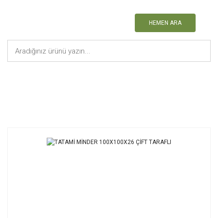
HEMEN ARA
Anasayfa
Tüm Ürünler
TATAMİ MİNDER 100X100X26 ÇİFT TARAFLI