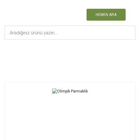
HEMEN ARA
Anasayfa
Jimnastik Malzemeleri
Olimpik Parmaklık