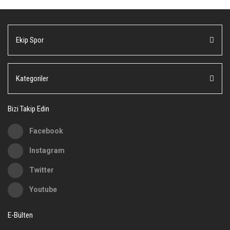
Yorum Yaz
Ürün resmi kalitesiz, bozuk veya görüntülenemiyor.
Ekip Spor
Ürün açıklamasında eksik bilgiler bulunuyor.
Ürün bilgilerinde hatalar bulunuyor.
Ürün fiyatı diğer sitelerden daha pahalı.
Kategoriler
Bu ürüne benzer farklı alternatifler olmalı.
Bizi Takip Edin
Facebook
Instagram
Gönder
Twitter
Youtube
E-Bülten