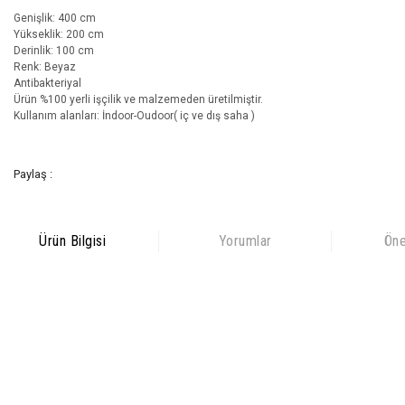
Genişlik: 400 cm
Yükseklik: 200 cm
Derinlik: 100 cm
Renk: Beyaz
Antibakteriyal
Ürün %100 yerli işçilik ve malzemeden üretilmiştir.
Kullanım alanları: İndoor-Oudoor( iç ve dış saha )
Paylaş :
Ürün Bilgisi
Yorumlar
Öne
Bu ürünün fiyat bilgisi, resim, ürün açıklamalarında ve diğer
konularda yetersiz gördüğünüz noktaları öneri formunu kullanarak
Bu ürüne ilk yorumu siz yapın!
tarafımıza iletebilirsiniz.
Görüş ve önerileriniz için teşekkür ederiz.