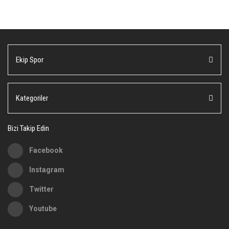
Bu ürüne ilk yorumu siz yapın!
tarafımıza iletebilirsiniz.
Görüş ve önerileriniz için teşekkür ederiz.
Yorum Yaz
Ürün resmi kalitesiz, bozuk veya görüntülenemiyor.
Ekip Spor
Ürün açıklamasında eksik bilgiler bulunuyor.
Ürün bilgilerinde hatalar bulunuyor.
Ürün fiyatı diğer sitelerden daha pahalı.
Kategoriler
Bu ürüne benzer farklı alternatifler olmalı.
Bizi Takip Edin
Facebook
Instagram
Gönder
Twitter
Youtube