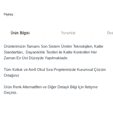
Paylaş :
Ürün Bilgisi
Yorumlar
Öne
Ürünlerimizin Tamamı Son Sistem Üretim Teknolojileri, Kalite
Standartları, Dayanıklılık Testleri ile Kalite Kontrolleri Her
Zaman En Üst Düzeyde Yapılmaktadır.
Tüm Koltuk ve Amfi Okul Sıra Projelerinizde Kurumsal Çözüm
Ortağınız
Ürün Renk Alternatifleri ve Diğer Detaylı Bilgi İçin
İletişme
Geçiniz.
Bu ürünün fiyat bilgisi, resim, ürün açıklamalarında ve diğer
konularda yetersiz gördüğünüz noktaları öneri formunu kullanarak