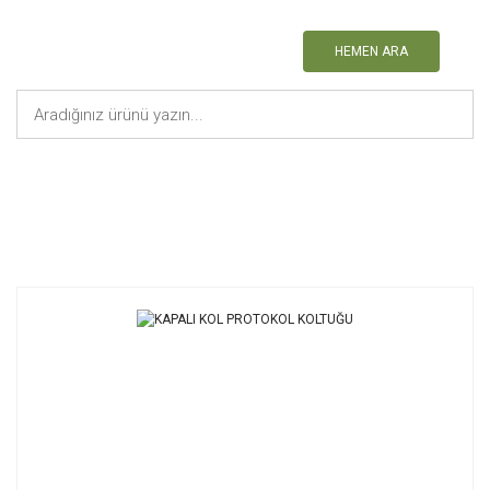
HEMEN ARA
Anasayfa
Tribün Koltuğu
KAPALI KOL PROTOKOL KOLTUĞU