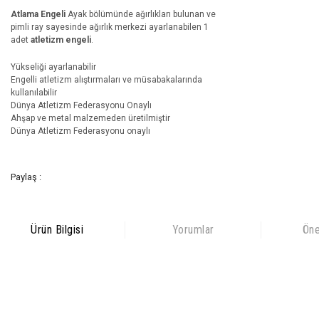
Atlama Engeli
Ayak bölümünde ağırlıkları bulunan ve
pimli ray sayesinde ağırlık merkezi ayarlanabilen 1
adet
atletizm engeli
.
Yükseliği ayarlanabilir
Engelli atletizm alıştırmaları ve müsabakalarında
kullanılabilir
Dünya Atletizm Federasyonu Onaylı
Ahşap ve metal malzemeden üretilmiştir
Dünya Atletizm Federasyonu onaylı
Paylaş :
Ürün Bilgisi
Yorumlar
Öne
Bu ürünün fiyat bilgisi, resim, ürün açıklamalarında ve diğer