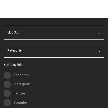
konularda yetersiz gördüğünüz noktaları öneri formunu kullanarak
Bu ürüne ilk yorumu siz yapın!
tarafımıza iletebilirsiniz.
Görüş ve önerileriniz için teşekkür ederiz.
Yorum Yaz
Ürün resmi kalitesiz, bozuk veya görüntülenemiyor.
Ekip Spor
Ürün açıklamasında eksik bilgiler bulunuyor.
Ürün bilgilerinde hatalar bulunuyor.
Ürün fiyatı diğer sitelerden daha pahalı.
Kategoriler
Bu ürüne benzer farklı alternatifler olmalı.
Bizi Takip Edin
Facebook
Instagram
Gönder
Twitter
Youtube