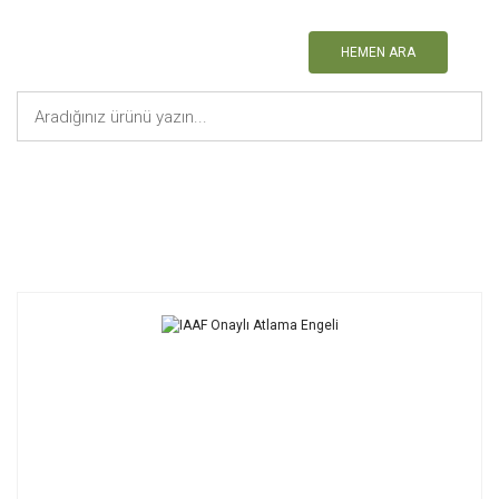
HEMEN ARA
Anasayfa
Atletizm Malzemeleri
IAAF Onaylı Atlama Engeli