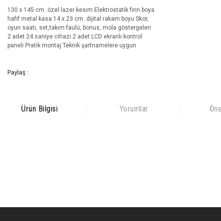
130 x 145 cm. özel lazer kesim Elektrostatik fırın boya
hafif metal kasa 14 x 23 cm. dijital rakam boyu Skor,
oyun saati, set,takım faulü, bonus, mola göstergeleri
2 adet 24 saniye cihazı 2 adet LCD ekranlı kontrol
paneli Pratik montaj Teknik şartnamelere uygun
Paylaş :
Ürün Bilgisi
Yorumlar
Öne
Bu ürünün fiyat bilgisi, resim, ürün açıklamalarında ve diğer
konularda yetersiz gördüğünüz noktaları öneri formunu kullanarak
Bu ürüne ilk yorumu siz yapın!
tarafımıza iletebilirsiniz.
Görüş ve önerileriniz için teşekkür ederiz.
Yorum Yaz