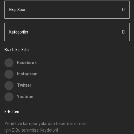
Ürün resmi kalitesiz, bozuk veya görüntülenemiyor.
Ekip Spor
Ürün açıklamasında eksik bilgiler bulunuyor.
Ürün bilgilerinde hatalar bulunuyor.
Ürün fiyatı diğer sitelerden daha pahalı.
Kategoriler
Bu ürüne benzer farklı alternatifler olmalı.
Bizi Takip Edin
Facebook
Instagram
Gönder
Twitter
Youtube
E-Bülten
Yenilik ve kampanyalardan haberdar olmak
için E-Bülten'imize Kaydolun!