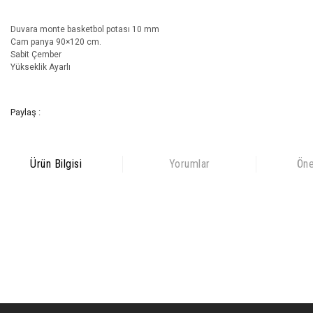
Duvara monte basketbol potası 10 mm
Cam panya 90×120 cm.
Sabit Çember
Yükseklik Ayarlı
Paylaş :
Ürün Bilgisi
Yorumlar
Öne
Bu ürünün fiyat bilgisi, resim, ürün açıklamalarında ve diğer
konularda yetersiz gördüğünüz noktaları öneri formunu kullanarak
Bu ürüne ilk yorumu siz yapın!
tarafımıza iletebilirsiniz.
Görüş ve önerileriniz için teşekkür ederiz.
Yorum Yaz