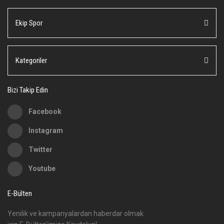
Ürün resmi kalitesiz, bozuk veya görüntülenemiyor.
Ekip Spor
Ürün açıklamasında eksik bilgiler bulunuyor.
Ürün bilgilerinde hatalar bulunuyor.
Ürün fiyatı diğer sitelerden daha pahalı.
Kategoriler
Bu ürüne benzer farklı alternatifler olmalı.
Bizi Takip Edin
Facebook
Instagram
Gönder
Twitter
Youtube
E-Bülten
Yenilik ve kampanyalardan haberdar olmak