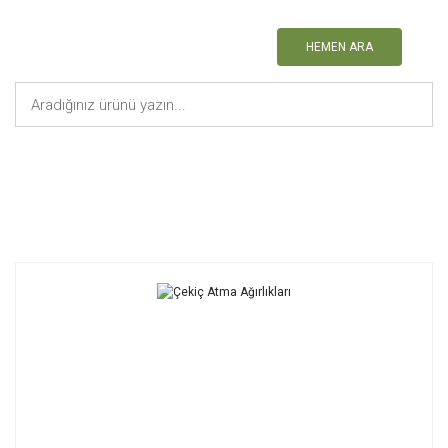
HEMEN ARA
Anasayfa
Atletizm Malzemeleri
Çekiç Atma Ağırlıkları