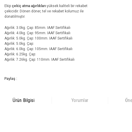
Ekip
çekiç atma ağırlıkları
yüksek kaliteli bir rekabet
çekicidir. Dönen döner, tel ve rekabet kolumuz ile
donatılmıştır.
Ağırlık: 3.0kg. Çap: 85mm. IAAF Sertifikalı
Ağırlık: 4.0kg. Çap: 95mm. IAAF Sertifikalı
Ağırlık: 5.0kg. Çap: 100mm. IAAF Sertifikalı
Ağırlık: 5.0kg. Çap:
Ağırlık: 6.0kg. Çap: 105mm. IAAF Sertifikalı
Ağırlık: 6.25kg. Çap:
Ağırlık: 7.26kg. Çap: 110mm. IAAF Sertifikalı
Paylaş :
Ürün Bilgisi
Yorumlar
Öne