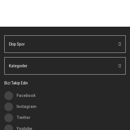
Bu ürünün fiyat bilgisi, resim, ürün açıklamalarında ve diğer
konularda yetersiz gördüğünüz noktaları öneri formunu kullanarak
Bu ürüne ilk yorumu siz yapın!
tarafımıza iletebilirsiniz.
Görüş ve önerileriniz için teşekkür ederiz.
Yorum Yaz
Ürün resmi kalitesiz, bozuk veya görüntülenemiyor.
Ekip Spor
Ürün açıklamasında eksik bilgiler bulunuyor.
Ürün bilgilerinde hatalar bulunuyor.
Ürün fiyatı diğer sitelerden daha pahalı.
Kategoriler
Bu ürüne benzer farklı alternatifler olmalı.
Bizi Takip Edin
Facebook
Instagram
Gönder
Twitter
Youtube