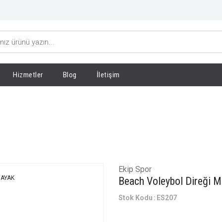
Hizmetler
Blog
İletişim
l Direği METAL AYAK
Ekip Spor
Beach Voleybol Direği
Stok Kodu
ES207