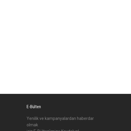
bilirsiniz.
E-Bülten
Yenilik ve kampanyalardan haberdar
olmak