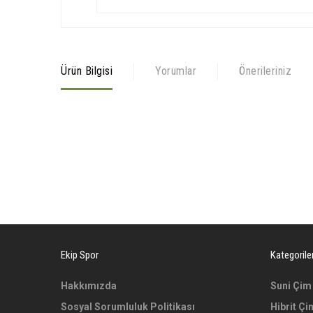
Ürün Bilgisi
Yorumlar
Önerileriniz
Bu ürünün fiyat bilgisi, resim, ürün açıklamalarında ve diğer 
Görüş ve önerileriniz için teşekkür ederiz.
Ürün resmi kalitesiz, bozuk veya görüntülenemiyor.
Ürün açıklamasında eksik bilgiler bulunuyor.
Ekip Spor
Kategorile
Ürün bilgilerinde hatalar bulunuyor.
Hakkımızda
Ürün fiyatı diğer sitelerden daha pahalı.
Suni Çim
Sosyal Sorumluluk Politikası
Hibrit Çi
Bu ürüne benzer farklı alternatifler olmalı.