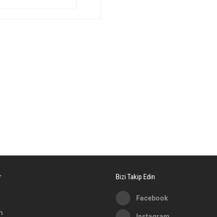
konularda yetersiz gördüğünüz noktaları öneri formunu kullanarak tarafımıza ilete
Bu ürüne ilk yorumu siz yapın!
Yorum Yaz
r
Bizi Takip Edin
Facebook
m
Instagram