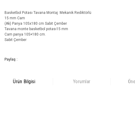
Basketbol Potası Tavana Montaj Mekanik Rediktörlü
15 mm Cam
(Ak) Panya 105x180 cm Sabit Çember
Tavana monte basketbol potası15 mm
Cam panya 105×180 cm.
Sabit Çember
Paylaş :
Ürün Bilgisi
Yorumlar
Öne
Bu ürünün fiyat bilgisi, resim, ürün açıklamalarında ve diğer
konularda yetersiz gördüğünüz noktaları öneri formunu kullanarak
Bu ürüne ilk yorumu siz yapın!
tarafımıza iletebilirsiniz.