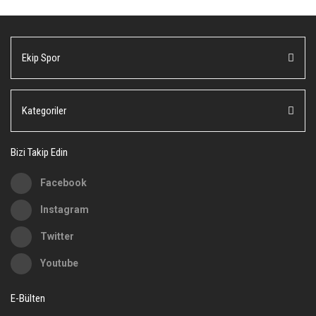
Görüş ve önerileriniz için teşekkür ederiz.
Yorum Yaz
Ürün resmi kalitesiz, bozuk veya görüntülenemiyor.
Ekip Spor
Ürün açıklamasında eksik bilgiler bulunuyor.
Ürün bilgilerinde hatalar bulunuyor.
Ürün fiyatı diğer sitelerden daha pahalı.
Kategoriler
Bu ürüne benzer farklı alternatifler olmalı.
Bizi Takip Edin
Facebook
Instagram
Gönder
Twitter
Youtube
E-Bülten