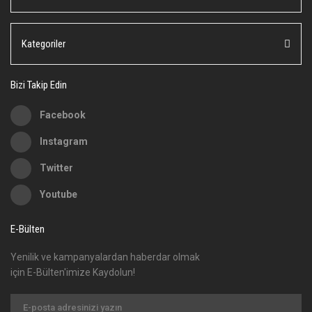
Ürün bilgilerinde hatalar bulunuyor.
Ürün fiyatı diğer sitelerden daha pahalı.
Kategoriler
Bu ürüne benzer farklı alternatifler olmalı.
Bizi Takip Edin
Facebook
Instagram
Gönder
Twitter
Youtube
E-Bülten
Yenilik ve kampanyalardan haberdar olmak
için E-Bülten'imize Kaydolun!