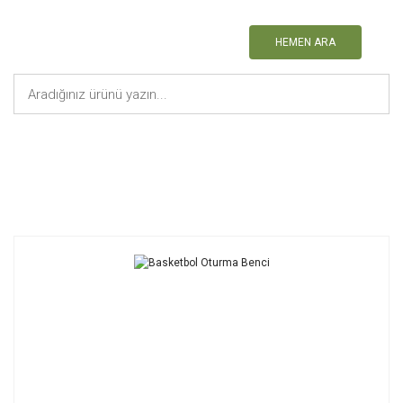
HEMEN ARA
Anasayfa
Basketbol Ekipmanları
Basketbol Oturma Benci