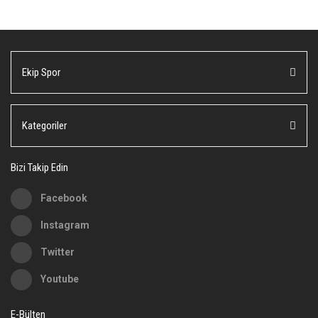
tarafımıza iletebilirsiniz.
Görüş ve önerileriniz için teşekkür ederiz.
Yorum Yaz
Ürün resmi kalitesiz, bozuk veya görüntülenemiyor.
Ekip Spor
Ürün açıklamasında eksik bilgiler bulunuyor.
Ürün bilgilerinde hatalar bulunuyor.
Ürün fiyatı diğer sitelerden daha pahalı.
Kategoriler
Bu ürüne benzer farklı alternatifler olmalı.
Bizi Takip Edin
Facebook
Instagram
Gönder
Twitter
Youtube
E-Bülten