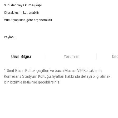
Suni deri veya kumaş kaplı
Oturak kısmı katlanabilir
Vücut yapısına göre ergonomiktir
Paylaş :
Ürün Bilgisi
Yorumlar
Öne
1.Sınıf Basın Koltuk çeşitleri ve basın Masası VIP Koltuklar ile
Konferans Stadyum Koltuğu fiyatları hakkında detaylı bilgi almak
için bizimle iletişime geçebilirsiniz.
Bu ürünün fiyat bilgisi, resim, ürün açıklamalarında ve diğer
konularda yetersiz gördüğünüz noktaları öneri formunu kullanarak
Bu ürüne ilk yorumu siz yapın!