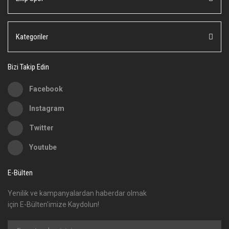
Ürün açıklamasında eksik bilgiler bulunuyor.
Ürün bilgilerinde hatalar bulunuyor.
Ürün fiyatı diğer sitelerden daha pahalı.
Kategoriler
Bu ürüne benzer farklı alternatifler olmalı.
Bizi Takip Edin
Facebook
Instagram
Gönder
Twitter
Youtube
E-Bülten
Yenilik ve kampanyalardan haberdar olmak
için E-Bülten'imize Kaydolun!