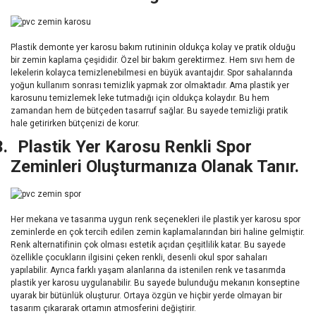
Plastik demonte yer karosu bakım rutininin oldukça kolay ve pratik olduğu
bir zemin kaplama çeşididir. Özel bir bakım gerektirmez. Hem sıvı hem de
lekelerin kolayca temizlenebilmesi en büyük avantajdır. Spor sahalarında
yoğun kullanım sonrası temizlik yapmak zor olmaktadır. Ama plastik yer
karosunu temizlemek leke tutmadığı için oldukça kolaydır. Bu hem
zamandan hem de bütçeden tasarruf sağlar. Bu sayede temizliği pratik
hale getirirken bütçenizi de korur.
3.
Plastik Yer Karosu Renkli Spor
Zeminleri Oluşturmanıza Olanak Tanır.
Her mekana ve tasarıma uygun renk seçenekleri ile plastik yer karosu spor
zeminlerde en çok tercih edilen zemin kaplamalarından biri haline gelmiştir.
Renk alternatifinin çok olması estetik açıdan çeşitlilik katar. Bu sayede
özellikle çocukların ilgisini çeken renkli, desenli okul spor sahaları
yapılabilir. Ayrıca farklı yaşam alanlarına da istenilen renk ve tasarımda
plastik yer karosu uygulanabilir. Bu sayede bulunduğu mekanın konseptine
uyarak bir bütünlük oluşturur. Ortaya özgün ve hiçbir yerde olmayan bir
tasarım çıkararak ortamın atmosferini değiştirir.