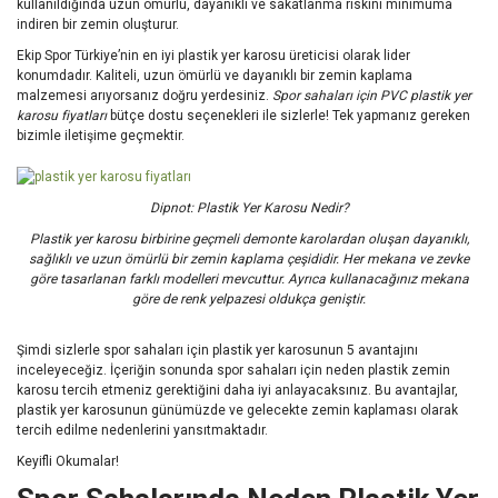
kullanıldığında uzun ömürlü, dayanıklı ve sakatlanma riskini minimuma
indiren bir zemin oluşturur.
Ekip Spor Türkiye’nin en iyi plastik yer karosu üreticisi olarak lider
konumdadır. Kaliteli, uzun ömürlü ve dayanıklı bir zemin kaplama
malzemesi arıyorsanız doğru yerdesiniz.
Spor sahaları için PVC plastik yer
karosu fiyatları
bütçe dostu seçenekleri ile sizlerle! Tek yapmanız gereken
bizimle iletişime geçmektir.
Dipnot: Plastik Yer Karosu Nedir?
Plastik yer karosu birbirine geçmeli demonte karolardan oluşan dayanıklı,
sağlıklı ve uzun ömürlü bir zemin kaplama çeşididir. Her mekana ve zevke
göre tasarlanan farklı modelleri mevcuttur. Ayrıca kullanacağınız mekana
göre de renk yelpazesi oldukça geniştir.
Şimdi sizlerle spor sahaları için plastik yer karosunun 5 avantajını
inceleyeceğiz. İçeriğin sonunda spor sahaları için neden plastik zemin
karosu tercih etmeniz gerektiğini daha iyi anlayacaksınız. Bu avantajlar,
plastik yer karosunun günümüzde ve gelecekte zemin kaplaması olarak
tercih edilme nedenlerini yansıtmaktadır.
Keyifli Okumalar!