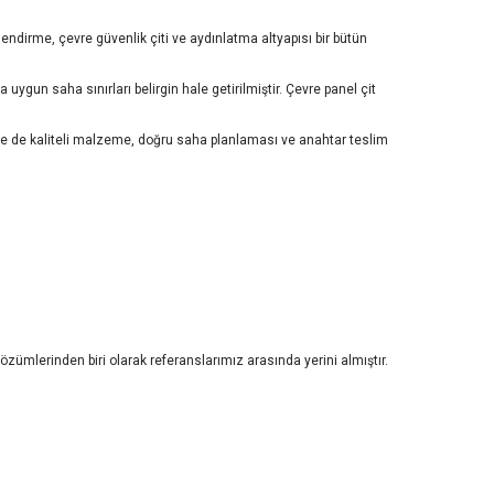
dirme, çevre güvenlik çiti ve aydınlatma altyapısı bir bütün
gun saha sınırları belirgin hale getirilmiştir. Çevre panel çit
nde de kaliteli malzeme, doğru saha planlaması ve anahtar teslim
özümlerinden biri olarak referanslarımız arasında yerini almıştır.