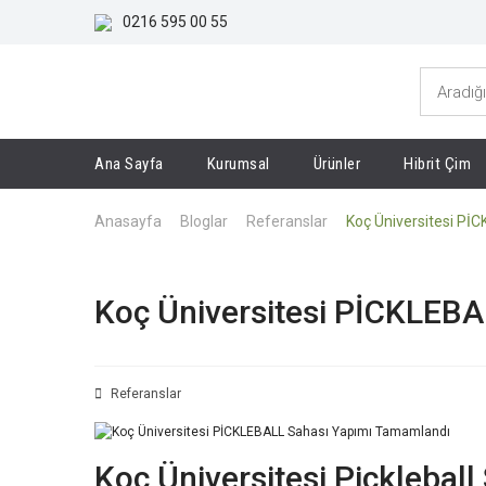
0216 595 00 55
Ana Sayfa
Kurumsal
Ürünler
Hibrit Çim
Anasayfa
Bloglar
Referanslar
Koç Üniversitesi P
Koç Üniversitesi PİCKLEB
Referanslar
Koç Üniversitesi Pickleball