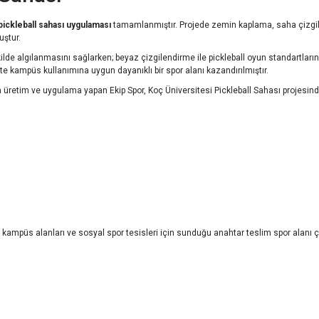
pickleball sahası uygulaması
tamamlanmıştır. Projede zemin kaplama, saha çizgilen
uştur.
 algılanmasını sağlarken; beyaz çizgilendirme ile pickleball oyun standartlarına uy
e kampüs kullanımına uygun dayanıklı bir spor alanı kazandırılmıştır.
a üretim ve uygulama yapan Ekip Spor, Koç Üniversitesi Pickleball Sahası projesi
, kampüs alanları ve sosyal spor tesisleri için sunduğu anahtar teslim spor alanı ç