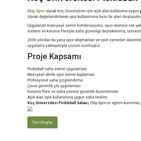
Ekip Spor
olarak Koç Üniversitesi için açık alan kullanıma uygun
olarak değerlendirilerek spor kullanımına hazır bir alan oluşturulm
Uygulanan mavi-yeşil zemin kombinasyonu, oyun alanının net şekilde
sistemi ve koruma filesiyle saha güvenliği desteklenmiş, üniversit
2006 yılından bu yana spor ekipmanları ve spor zeminleri alanınd
uygulama yaklaşımıyla çözüm sunmuştur.
Proje Kapsamı
Pickleball saha zemin uygulaması
Mavi-yeşil akrilik spor zemin kaplaması
Profesyonel saha çizgilendirme
Çevre güvenlik çiti uygulaması
Koruma filesi ve saha çevresi güvenlik düzenlemesi
Açık alan spor kullanımına uygun saha teslimi
Koç Üniversitesi Pickleball Sahası
, Ekip Spor’un eğitim kurumları
Tüm Bloglar