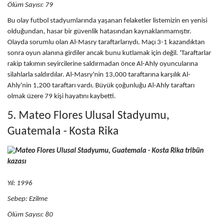
Ölüm Sayısı: 79
Bu olay futbol stadyumlarında yaşanan felaketler listemizin en yenisi
olduğundan, hasar bir güvenlik hatasından kaynaklanmamıştır.
Olayda sorumlu olan Al-Masry taraftarlarıydı. Maçı 3-1 kazandıktan
sonra oyun alanına girdiler ancak bunu kutlamak için değil. 'Taraftarlar
rakip takımın seyircilerine saldırmadan önce Al-Ahly oyuncularına
silahlarla saldırdılar. Al-Masry'nin 13,000 taraftarına karşılık Al-
Ahly'nin 1,200 taraftarı vardı. Büyük çoğunluğu Al-Ahly taraftarı
olmak üzere 79 kişi hayatını kaybetti.
5. Mateo Flores Ulusal Stadyumu,
Guatemala - Kosta Rika
Yıl: 1996
Sebep:
Ezilme
Ölüm Sayısı: 80