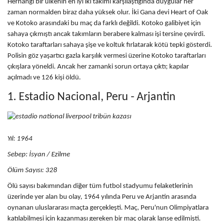
Herhangi bir ülkenin en iyi iki takımı karşılaştığında duygular her
zaman normalden biraz daha yüksek olur. İki Gana devi Heart of Oak
ve Kotoko arasındaki bu maç da farklı değildi. Kotoko galibiyet için
sahaya çıkmıştı ancak takımların berabere kalması işi tersine çevirdi.
Kotoko taraftarları sahaya şişe ve koltuk fırlatarak kötü tepki gösterdi.
Polisin göz yaşartıcı gazla karşılık vermesi üzerine Kotoko taraftarları
çıkışlara yöneldi. Ancak her zamanki sorun ortaya çıktı; kapılar
açılmadı ve 126 kişi öldü.
1. Estadio Nacional, Peru - Arjantin
Yıl: 1964
Sebep:
İsyan / Ezilme
Ölüm Sayısı: 328
Ölü sayısı bakımından diğer tüm futbol stadyumu felaketlerinin
üzerinde yer alan bu olay, 1964 yılında Peru ve Arjantin arasında
oynanan uluslararası maçta gerçekleşti. Maç, Peru'nun Olimpiyatlara
katılabilmesi için kazanması gereken bir maç olarak lanse edilmişti.