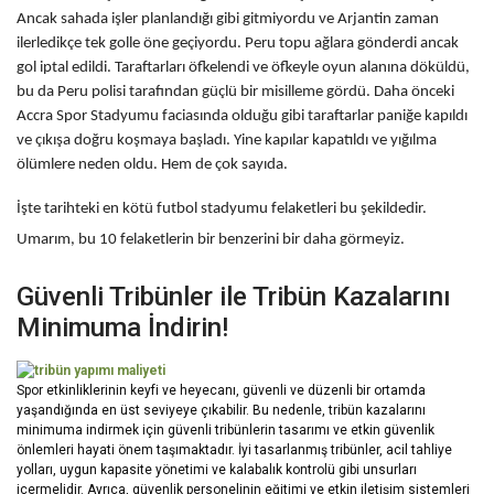
Ancak sahada işler planlandığı gibi gitmiyordu ve Arjantin zaman
ilerledikçe tek golle öne geçiyordu. Peru topu ağlara gönderdi ancak
gol iptal edildi. Taraftarları öfkelendi ve öfkeyle oyun alanına döküldü,
bu da Peru polisi tarafından güçlü bir misilleme gördü. Daha önceki
Accra Spor Stadyumu faciasında olduğu gibi taraftarlar paniğe kapıldı
ve çıkışa doğru koşmaya başladı. Yine kapılar kapatıldı ve yığılma
ölümlere neden oldu. Hem de çok sayıda.
İşte tarihteki en kötü futbol stadyumu felaketleri bu şekildedir.
Umarım, bu 10 felaketlerin bir benzerini bir daha görmeyiz.
Güvenli Tribünler ile Tribün Kazalarını
Minimuma İndirin!
Spor etkinliklerinin keyfi ve heyecanı, güvenli ve düzenli bir ortamda
yaşandığında en üst seviyeye çıkabilir. Bu nedenle, tribün kazalarını
minimuma indirmek için güvenli tribünlerin tasarımı ve etkin güvenlik
önlemleri hayati önem taşımaktadır. İyi tasarlanmış tribünler, acil tahliye
yolları, uygun kapasite yönetimi ve kalabalık kontrolü gibi unsurları
içermelidir. Ayrıca, güvenlik personelinin eğitimi ve etkin iletişim sistemleri