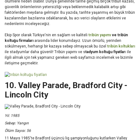
ölümlere neden olabilir. Dünya genelinde tarihe geçmiş birçok tribün kazası,
güvenlik önlemlerinin yetersizliği veya beklenmedik kalabalık artışı gibi
faktörlerden meydana gelmiştir. Bu yazıda, tarihte yaşanmış en büyük tribün
kazalarından bazılarına odaklanarak, bu acı verici olayların etkilerini ve
nedenlerini inceleyeceğiz.
Ekip Spor olarak Türkiye'nin en sağlam ve kaliteli
tribün yapımı
ve tribün
koltuğu firmaları
arasında lider konumdayız. Uzun ömürlü, yerinden
sökülmeyen, herhangi bir kazaya sebep olmayacak bu özel
tribün koltukları
ile stadyumlar daha güvenli! Tribün yapımı ve s
tadyum koltuğu fiyatlar
ı ile
ilgili almak için tek yapmanız gereken web sayfamızı incelemek ve bizimle
iletişime geçmektir.
10. Valley Parade, Bradford City -
Lincoln City
Yıl: 1985
Sebep:
Yangın
Ölüm Sayısı: 56
11 Mayıs 1985'te Bradford üçüncü lig şampiyonluğunu kutlarken Valley