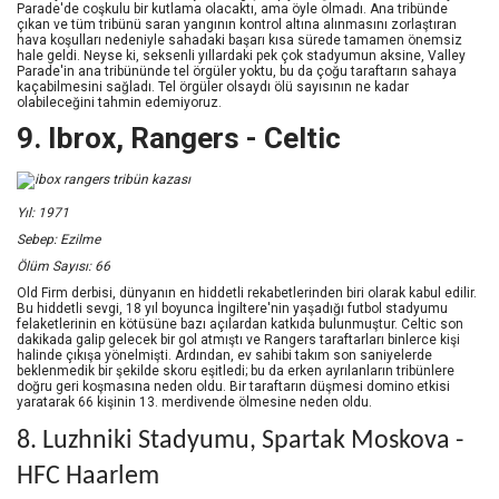
Parade'de coşkulu bir kutlama olacaktı, ama öyle olmadı. Ana tribünde
çıkan ve tüm tribünü saran yangının kontrol altına alınmasını zorlaştıran
hava koşulları nedeniyle sahadaki başarı kısa sürede tamamen önemsiz
hale geldi. Neyse ki, seksenli yıllardaki pek çok stadyumun aksine, Valley
Parade'in ana tribününde tel örgüler yoktu, bu da çoğu taraftarın sahaya
kaçabilmesini sağladı. Tel örgüler olsaydı ölü sayısının ne kadar
olabileceğini tahmin edemiyoruz.
9. Ibrox, Rangers - Celtic
Yıl: 1971
Sebep:
Ezilme
Ölüm Sayısı: 66
Old Firm derbisi, dünyanın en hiddetli rekabetlerinden biri olarak kabul edilir.
Bu hiddetli sevgi, 18 yıl boyunca İngiltere'nin yaşadığı futbol stadyumu
felaketlerinin en kötüsüne bazı açılardan katkıda bulunmuştur. Celtic son
dakikada galip gelecek bir gol atmıştı ve Rangers taraftarları binlerce kişi
halinde çıkışa yönelmişti. Ardından, ev sahibi takım son saniyelerde
beklenmedik bir şekilde skoru eşitledi; bu da erken ayrılanların tribünlere
doğru geri koşmasına neden oldu. Bir taraftarın düşmesi domino etkisi
yaratarak 66 kişinin 13. merdivende ölmesine neden oldu.
8. Luzhniki Stadyumu, Spartak Moskova -
HFC Haarlem