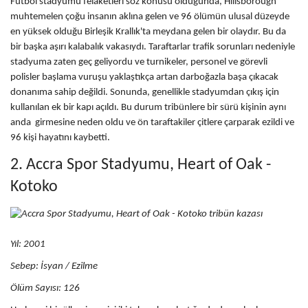
Futbol stadyumu felaketleri söz konusu olduğunda, Hillsborough
muhtemelen çoğu insanın aklına gelen ve 96 ölümün ulusal düzeyde
en yüksek olduğu Birleşik Krallık'ta meydana gelen bir olaydır. Bu da
bir başka aşırı kalabalık vakasıydı. Taraftarlar trafik sorunları nedeniyle
stadyuma zaten geç geliyordu ve turnikeler, personel ve görevli
polisler başlama vuruşu yaklaştıkça artan darboğazla başa çıkacak
donanıma sahip değildi. Sonunda, genellikle stadyumdan çıkış için
kullanılan ek bir kapı açıldı. Bu durum tribünlere bir sürü kişinin aynı
anda girmesine neden oldu ve ön taraftakiler çitlere çarparak ezildi ve
96 kişi hayatını kaybetti.
2. Accra Spor Stadyumu, Heart of Oak -
Kotoko
Yıl: 2001
Sebep:
İsyan / Ezilme
Ölüm Sayısı: 126