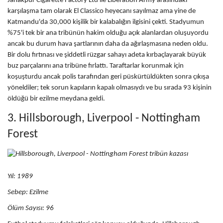
Janakpur Cigarette Factory Ltd ile Liberation Army arasındaki
karşılaşma tam olarak El Classico heyecanı sayılmaz ama yine de
Katmandu'da 30,000 kişilik bir kalabalığın ilgisini çekti. Stadyumun
%75'i tek bir ana tribünün hakim olduğu açık alanlardan oluşuyordu
ancak bu durum hava şartlarının daha da ağırlaşmasına neden oldu.
Bir dolu fırtınası ve şiddetli rüzgar sahayı adeta kırbaçlayarak büyük
buz parçalarını ana tribüne fırlattı. Taraftarlar korunmak için
koşuşturdu ancak polis tarafından geri püskürtüldükten sonra çıkışa
yöneldiler; tek sorun kapıların kapalı olmasıydı ve bu sırada 93 kişinin
öldüğü bir ezilme meydana geldi.
3. Hillsborough, Liverpool - Nottingham
Forest
Yıl: 1989
Sebep:
Ezilme
Ölüm Sayısı: 96